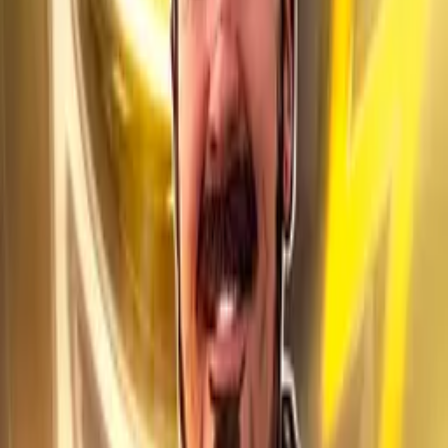
apuntando a una tendencia bajista en el mercado de Bitcoin, lo que
sugiere que los inversores están esperando una caída en el precio del
activo.
La situación actual en el mercado de criptomonedas es compleja y
multifacética. Por un lado, la cantidad de reservas de Bitcoin en
manos de los titulares de largo plazo es un indicador positivo, ya que
sugiere que los inversores están confiando en el activo a largo plazo.
Por otro lado, la falta de nuevos compradores y la disminución de la
demanda de ETF sugieren que el mercado puede estar
experimentando una sequía de liquidez. Es importante tener en
cuenta que el mercado de criptomonedas es altamente volátil y
puede cambiar rápidamente, por lo que es difícil predecir con certeza
qué sucederá a continuación.
En resumen, la cantidad de reservas de Bitcoin en manos de los
titulares de largo plazo puede ser un indicador de confianza y
optimismo en el mercado, pero también puede ocultar una escasez
de nuevos compradores. La disminución de la demanda de ETF y
los odds bajistas de los mercados de predicción también apuntan a
una sequía de liquidez en el mercado. Es importante seguir
estrechamente el desarrollo de la situación y estar preparado para
cualquier resultado posible.
La situación actual en el mercado de criptomonedas es un