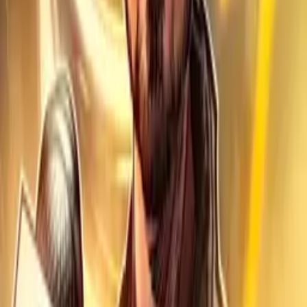
recordatorio de la importancia de la diversificación y la cautela en la
inversión. Los inversores deben estar preparados para cualquier
resultado posible y no deben dejar que la emoción o la especulación
guíen sus decisiones. En lugar de eso, deben basarse en análisis y
datos objetivos para tomar decisiones informadas.
La evolución del mercado de criptomonedas seguirá siendo un tema
de interés en los próximos meses. Es importante seguir
estrechamente el desarrollo de la situación y estar preparado para
cualquier resultado posible.
Compartir
Relacionados
Las ventas de monederos de hardware en Rusia se triplican casi
al doblar debido a nuevas regulaciones de criptomonedas
8 de agosto de 2026
Los ETF de Bitcoin en el mercado spot registran su mejor