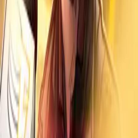
semana desde abril con $1 mil millones de influjos
8 de agosto de 2026
El fundador de Nansen asegura que el Bitcoin nunca volverá a
caer por debajo de los $60.000
8 de agosto de 2026
₿
bitcoin.es
Tu portal de referencia sobre Bitcoin y criptomonedas en español.
Secciones
Noticias
Mercados
Criptomonedas
Guías
Categorías
Actualidad