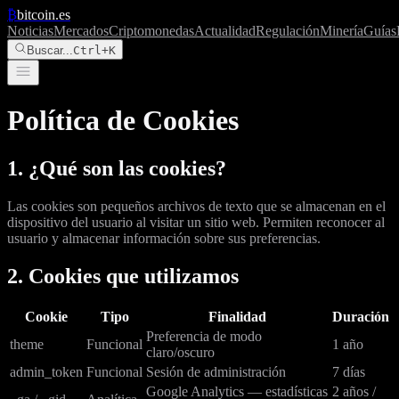
₿
bitcoin.es
Noticias
Mercados
Criptomonedas
Actualidad
Regulación
Minería
Guías
Buscar...
Ctrl+K
Política de Cookies
1. ¿Qué son las cookies?
Las cookies son pequeños archivos de texto que se almacenan en el
dispositivo del usuario al visitar un sitio web. Permiten reconocer al
usuario y almacenar información sobre sus preferencias.
2. Cookies que utilizamos
Cookie
Tipo
Finalidad
Duración
Preferencia de modo
theme
Funcional
1 año
claro/oscuro
admin_token
Funcional
Sesión de administración
7 días
Google Analytics — estadísticas
2 años /